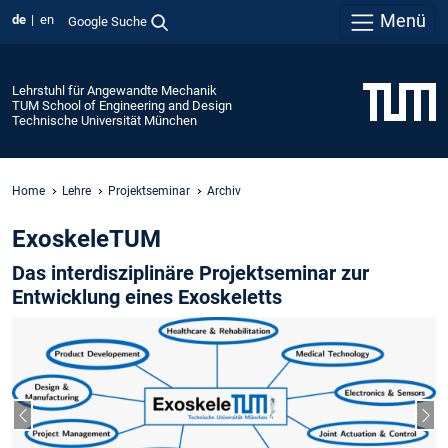
Menü
de
en
Google Suche
Lehrstuhl für Angewandte Mechanik
TUM School of Engineering and Design
Technische Universität München
Home
Lehre
Projektseminar
Archiv
ExoskeleTUM
Das interdisziplinäre Projektseminar zur
Entwicklung eines Exoskeletts
Vorheriger Slide
Näc