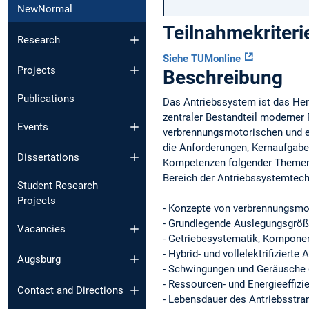
NewNormal
Teilnahmekriteri
Research
Siehe TUMonline
Projects
Beschreibung
Publications
Das Antriebssystem ist das Her
zentraler Bestandteil moderner
Events
verbrennungsmotorischen und e
die Anforderungen, Kernaufgabe
Dissertations
Kompetenzen folgender Themen m
Bereich der Antriebssystemtech
Student Research
Projects
- Konzepte von verbrennungsmo
- Grundlegende Auslegungsgröß
Vacancies
- Getriebesystematik, Kompone
- Hybrid- und vollelektrifiziert
Augsburg
- Schwingungen und Geräusche 
- Ressourcen- und Energieeffizi
Contact and Directions
- Lebensdauer des Antriebsstra