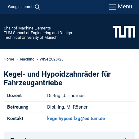
Menu
Google search
Chair of Machine Elements
TUM School of Engineering and Design
Technical University of Munich
Home
Teaching
WiSe 2025/26
Kegel- und Hypoidzahnräder für
Fahrzeugantriebe
Dozent
Dr.-Ing. J. Thomas
Betreuung
Dipl.-Ing. M. Rösner
Kontakt
kegelhypoid.fzg@ed.tum.de