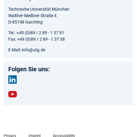
Technische Universität München
Walther-Meißner-Straße 4
D-85748 Garching
Tel.: +49 (0)89 / 2 89 - 1 37 91
Fax: +49 (0)89 / 2 89 - 1 37 38
E-Mail: info@utg.de
Folgen Sie uns:
link
edin
yout
ube
Privacy
Imprint
Accessibility