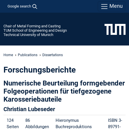
Menu
Google search
Chair of Metal Forming and Casting
TUM School of Engineering and Design
Technical University of Munich
Home
Publications
Dissertations
Forschungsberichte
Numerische Beurteilung formgebender
Folgeoperationen für tiefgezogene
Karosseriebauteile
Christian Lubeseder
124
86
Hieronymus
ISBN 3-
Seiten
Abbildungen
Buchreproduktions
89791-