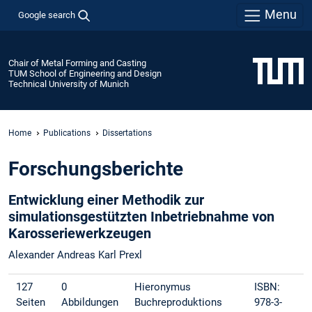
Menu
Google search
Chair of Metal Forming and Casting
TUM School of Engineering and Design
Technical University of Munich
Home
Publications
Dissertations
Forschungsberichte
Entwicklung einer Methodik zur
simulationsgestützten Inbetriebnahme von
Karosseriewerkzeugen
Alexander Andreas Karl Prexl
127
0
Hieronymus
ISBN:
Seiten
Abbildungen
Buchreproduktions
978-3-