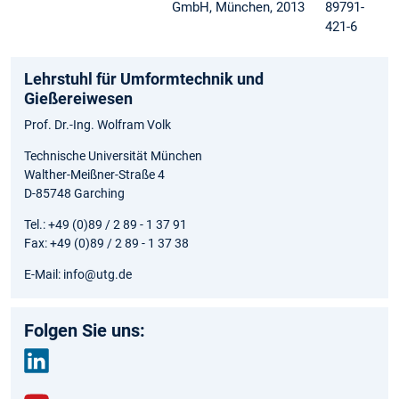
GmbH, München, 2013
89791-
421-6
Lehrstuhl für Umformtechnik und
Gießereiwesen
Prof. Dr.-Ing. Wolfram Volk
Technische Universität München
Walther-Meißner-Straße 4
D-85748 Garching
Tel.: +49 (0)89 / 2 89 - 1 37 91
Fax: +49 (0)89 / 2 89 - 1 37 38
E-Mail: info@utg.de
Folgen Sie uns:
link