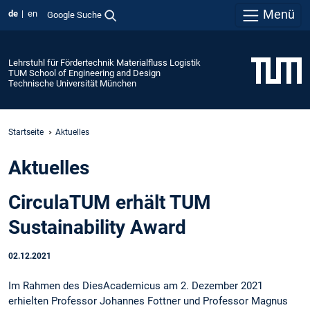
Menü
de
en
Google Suche
Lehrstuhl für Fördertechnik Materialfluss Logistik
TUM School of Engineering and Design
Technische Universität München
Startseite
Aktuelles
Aktuelles
CirculaTUM erhält TUM
Sustainability Award
02.12.2021
Im Rahmen des DiesAcademicus am 2. Dezember 2021
erhielten Professor Johannes Fottner und Professor Magnus