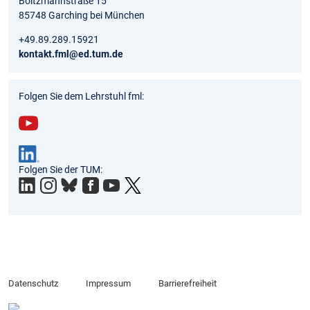
Boltzmannstraße 15
85748 Garching bei München
+49.89.289.15921
kontakt.fml@ed.tum.de
Folgen Sie dem Lehrstuhl fml:
You
tub
Folgen Sie der TUM:
e
Datenschutz
Impressum
Barrierefreiheit