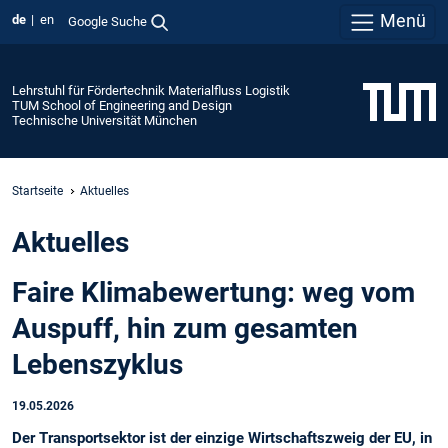
Menü
de
en
Google Suche
Lehrstuhl für Fördertechnik Materialfluss Logistik
TUM School of Engineering and Design
Technische Universität München
Startseite
Aktuelles
Aktuelles
Faire Klimabewertung: weg vom
Auspuff, hin zum gesamten
Lebenszyklus
19.05.2026
Der Transportsektor ist der einzige Wirtschaftszweig der EU, in