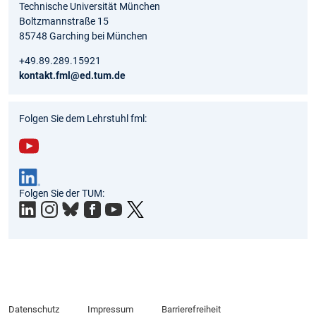
Technische Universität München
Boltzmannstraße 15
85748 Garching bei München
+49.89.289.15921
kontakt.fml@ed.tum.de
Folgen Sie dem Lehrstuhl fml:
You
tub
Folgen Sie der TUM:
e
Datenschutz
Impressum
Barrierefreiheit