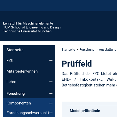
Lehrstuhl für Maschinenelemente
TUM School of Engineering and Design
Technische Universität München
Startseite
Startseite
Forschung
Ausstattung
FZG
Prüffeld
Mitarbeiter/-innen
Das Prüffeld der FZG bietet ein
EHD- / Tribokontakt, Wirk
Lehre
Betriebsfestigkeit stehen mehr 
Forschung
Komponenten
Modellprüfstände
Forschungsschwerpunkt