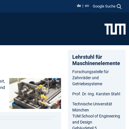
de
en
Google Suche
Lehrstuhl für
Maschinenelemente
Forschungsstelle für
Zahnräder und
it,
Getriebesysteme
und
Prof. Dr.-Ing. Karsten Stahl
Technische Universität
München
TUM School of Engineering
and Design
Gebäudeteil 5