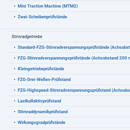
•
Mini Traction Machine (MTM2)
•
Zwei-Scheibenprüfstände
Stirnradgetriebe
•
Standard-FZG-Stirnradverspannungsprüfstände (Achsabs
•
FZG-Stirnradverspannungsprüfstände (Achsabstand 200
•
Kleingetriebeprüfstände
•
FZG-Drei-Wellen-Prüfstand
•
FZG-Highspeed-Stirnradverspannungsprüfstand (Achsab
•
Lastkollektivprüfstand
•
Stirnraddynamikprüfstand
•
Wirkungsgradprüfstände