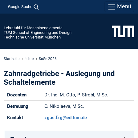
Menü
Google Suche
Lehrstuhl für Maschinenelemente
TUM School of Engineering and Design
Technische Universität München
Startseite
Lehre
SoSe 2026
Zahnradgetriebe - Auslegung und
Schaltelemente
Dozenten
Dr.-Ing. M. Otto, P. Strobl, M.Sc.
Betreuung
O. Nikolaeva, M.Sc.
Kontakt
zgas.fzg@ed.tum.de