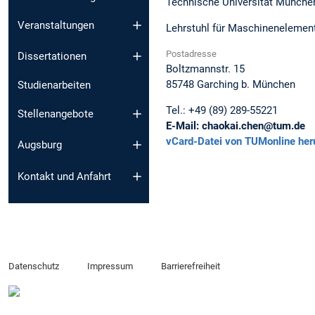
Technische Universität Münche
Veranstaltungen
Lehrstuhl für Maschinenelemente
Postadresse
Dissertationen
Boltzmannstr. 15
85748
Garching b. München
Studienarbeiten
Tel.:
+49 (89) 289-55221
Stellenangebote
E-Mail:
chaokai.chen@tum.de
vCard-Datei von TUMonline her
Augsburg
Kontakt und Anfahrt
Datenschutz
Impressum
Barrierefreiheit