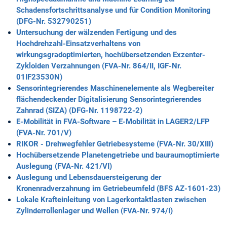
Schadensfortschrittsanalyse und für Condition Monitoring
(DFG-Nr. 532790251)
Untersuchung der wälzenden Fertigung und des
Hochdrehzahl-Einsatzverhaltens von
wirkungsgradoptimierten, hochübersetzenden Exzenter-
Zykloiden Verzahnungen (FVA-Nr. 864/II, IGF-Nr.
01IF23530N)
Sensorintegrierendes Maschinenelemente als Wegbereiter
flächendeckender Digitalisierung Sensorintegrierendes
Zahnrad (SIZA) (DFG-Nr. 1198722-2)
E-Mobilität in FVA-Software – E-Mobilität in LAGER2/LFP
(FVA-Nr. 701/V)
RIKOR - Drehwegfehler Getriebesysteme (FVA-Nr. 30/XIII)
Hochübersetzende Planetengetriebe und bauraumoptimierte
Auslegung (FVA-Nr. 421/VI)
Auslegung und Lebensdauersteigerung der
Kronenradverzahnung im Getriebeumfeld (BFS AZ-1601-23)
Lokale Krafteinleitung von Lagerkontaktlasten zwischen
Zylinderrollenlager und Wellen (FVA-Nr. 974/I)