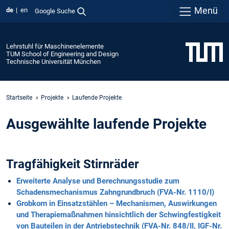
Menü
de
en
Google Suche
Lehrstuhl für Maschinenelemente
TUM School of Engineering and Design
Technische Universität München
Startseite
Projekte
Laufende Projekte
Ausgewählte laufende Projekte
Tragfähigkeit Stirnräder
Erweiterte Analyse und Berechnungsstudie zum
Schadensmechanismus Zahngrundbruch (FVA-Nr. 1110/I)
Grobkorn in Einsatzstählen – Mechanismen, Auswirkungen
und Therapiemaßnahmen hinsichtlich der Schwingfestigkeit
von Bauteilen in der Antriebstechnik (FVA-Nr. 848/II, IGF-Nr.