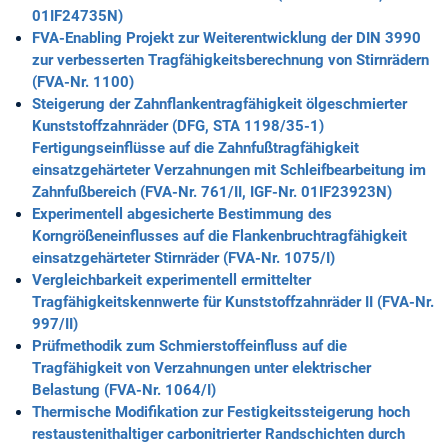
01IF24735N)
FVA-Enabling Projekt zur Weiterentwicklung der DIN 3990
zur verbesserten Tragfähigkeitsberechnung von Stirnrädern
(FVA-Nr. 1100)
Steigerung der Zahnflankentragfähigkeit ölgeschmierter
Kunststoffzahnräder (DFG, STA 1198/35-1)
Fertigungseinflüsse auf die Zahnfußtragfähigkeit
einsatzgehärteter Verzahnungen mit Schleifbearbeitung im
Zahnfußbereich (FVA-Nr. 761/II, IGF-Nr. 01IF23923N)
Experimentell abgesicherte Bestimmung des
Korngrößeneinflusses auf die Flankenbruchtragfähigkeit
einsatzgehärteter Stirnräder (FVA-Nr. 1075/I)
Vergleichbarkeit experimentell ermittelter
Tragfähigkeitskennwerte für Kunststoffzahnräder II (FVA-Nr.
997/II)
Prüfmethodik zum Schmierstoffeinfluss auf die
Tragfähigkeit von Verzahnungen unter elektrischer
Belastung (FVA-Nr. 1064/I)
Thermische Modifikation zur Festigkeitssteigerung hoch
restaustenithaltiger carbonitrierter Randschichten durch