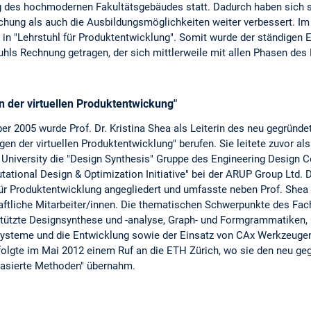
 des hochmodernen Fakultätsgebäudes statt. Dadurch haben sich 
schung als auch die Ausbildungsmöglichkeiten weiter verbessert. Im
in "Lehrstuhl für Produktentwicklung". Somit wurde der ständigen E
hls Rechnung getragen, der sich mittlerweile mit allen Phasen de
 der virtuellen Produktentwickung"
r 2005 wurde Prof. Dr. Kristina Shea als Leiterin des neu gegründet
en der virtuellen Produktentwicklung" berufen. Sie leitete zuvor al
University die "Design Synthesis" Gruppe des Engineering Design 
tational Design & Optimization Initiative" bei der ARUP Group Ltd. 
für Produktentwicklung angegliedert und umfasste neben Prof. Shea
ftliche Mitarbeiter/innen. Die thematischen Schwerpunkte des Fach
tützte Designsynthese und -analyse, Graph- und Formgrammatiken, 
Systeme und die Entwicklung sowie der Einsatz von CAx Werkzeugen
folgte im Mai 2012 einem Ruf an die ETH Zürich, wo sie den neu ge
basierte Methoden" übernahm.