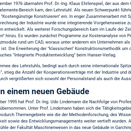
ember 1976 übernahm Prof. Dr.-Ing. Klaus Ehrlenspiel, der aus dem 
lemente-Bereich kam, den Lehrstuhl. Als neuen Schwerpunkt führte 
 "Kostengünstige Konstruieren" ein. In enger Zusammenarbeit mit Sp
rechnung der Industrie wurde eine integrierende Vorgehensweise z
en entwickelt. Als weiterer Forschungsbereich kam im Laufe der Ze
en" hinzu. Es wurden zunächst Programme zur Kostenanalyse von Pr
zmodule rund um CAD, woraus unter anderem ein Unternehmen als 
 ist. Die Erweiterung der "klassischen" Konstruktionsmethodik um 
Buches "Integrierte Produktentwicklung" beim Hanser-Verlag.
e des Lehrstuhls, bedingt auch durch seine internationale Spitze
, stieg die Anzahl der Kooperationsverträge mit der Industrie und 
urch vergrößerten sich sowohl der Personalstand als auch die Auss
in einem neuen Gebäude
ber 1995 hat Prof. Dr.-Ing. Udo Lindemann die Nachfolge von Profess
 übernommen. Unter Prof. Lindemann haben sich die Tätigkeitsgebi
 wodurch Themengebiete wie die der Methodenforschung, des Wis
keit sowie des Entwicklungsmanagements weiter vertieft wurden. 
stühle der Fakultät Maschinenwesen in das neue Gebäude in Garching.