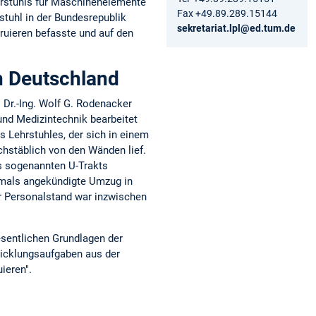
ehrstuhls für Maschinenelemente
Fax +49.89.289.15144
stuhl in der Bundesrepublik
sekretariat.lpl@ed.tum.de
ruieren befasste und auf den
in Deutschland
 Dr.-Ing. Wolf G. Rodenacker
 und Medizintechnik bearbeitet
 Lehrstuhles, der sich in einem
hstäblich von den Wänden lief.
es sogenannten U-Trakts
rmals angekündigte Umzug in
r Personalstand war inzwischen
esentlichen Grundlagen der
wicklungsaufgaben aus der
ieren".