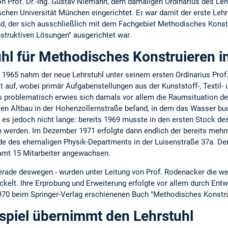
 von Prof. Dr.-Ing. Gustav Niemann, dem damaligen Ordinarius des L
schen Universität München eingerichtet. Er war damit der erste Lehr
d, der sich ausschließlich mit dem Fachgebiet Methodisches Konst
truktiven Lösungen" ausgerichtet war.
uhl für Methodisches Konstruieren 
l 1965 nahm der neue Lehrstuhl unter seinem ersten Ordinarius Prof.
t auf, wobei primär Aufgabenstellungen aus der Kunststoff-, Textil-
s problematisch erwies sich damals vor allem die Raumsituation des
en Altbau in der Hohenzollernstraße befand, in dem das Wasser buc
b es jedoch nicht lange: bereits 1969 musste in den ersten Stock d
werden. Im Dezember 1971 erfolgte dann endlich der bereits meh
e des ehemaligen Physik-Departments in der Luisenstraße 37a. De
amt 15 Mitarbeiter angewachsen.
 gerade deswegen - wurden unter Leitung von Prof. Rodenacker die w
ckelt. Ihre Erprobung und Erweiterung erfolgte vor allem durch Ent
 1970 beim Springer-Verlag erschienenen Buch "Methodisches Konstru
spiel übernimmt den Lehrstuhl