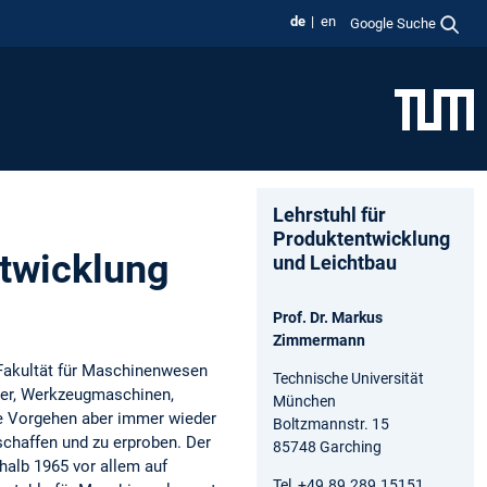
de
en
Google Suche
Lehrstuhl für
Produktentwicklung
ntwicklung
und Leichtbau
Prof. Dr. Markus
Zimmermann
 Fakultät für Maschinenwesen
Technische Universität
oter, Werkzeugmaschinen,
München
e Vorgehen aber immer wieder
Boltzmannstr. 15
schaffen und zu erproben. Der
85748 Garching
halb 1965 vor allem auf
Tel +49.89.289.15151