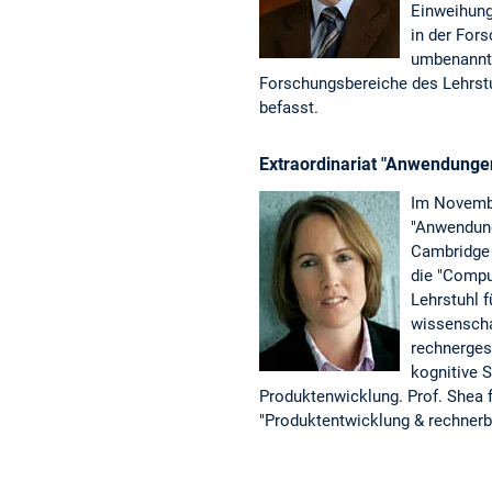
Einweihung
in der For
umbenannt 
Forschungsbereiche des Lehrstu
befasst.
Extraordinariat "Anwendungen
Im Novembe
"Anwendung
Cambridge 
die "Compu
Lehrstuhl 
wissenscha
rechnerges
kognitive 
Produktenwicklung. Prof. Shea 
"Produktentwicklung & rechner