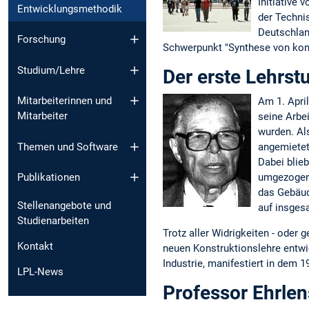
Initiative
Entwicklungsmethodik
der Techni
Deutschlan
Forschung
Schwerpunkt "Synthese von kons
Studium/Lehre
Der erste Lehrst
Mitarbeiterinnen und
Am 1. Apri
Mitarbeiter
seine Arbei
wurden. Al
angemietet
Themen und Software
Dabei blie
umgezogen 
Publikationen
das Gebäud
Stellenangebote und
auf insges
Studienarbeiten
Trotz aller Widrigkeiten - oder
Kontakt
neuen Konstruktionslehre entwi
Industrie, manifestiert in dem
LPL-News
Professor Ehrlen