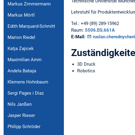
Technische Universität Münche
Markus Zimmermann
Lehrstuhl für Produktentwicklu
Markus Mörtl
Tel.:
+49 (89) 289-15962
Edith Marquard-Schmitt
Raum:
5506.EG.661A
E-Mail:
ruslan.cherednyche
Marion Riedel
Katja Zajicek
Zuständigkeit
Maximilian Amm
3D Druck
Robotics
Andela Babaja
Klemens Hohnbaum
Sergi Pages i Diaz
Nils Janßen
Jasper Rieser
Philipp Schröder