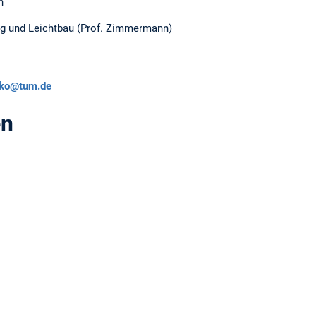
n
ng und Leichtbau (Prof. Zimmermann)
nko@tum.de
en