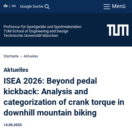
Menü
de
en
Google Suche
Professur für Sportgeräte und Sportmaterialien
TUM School of Engineering and Design
Technische Universität München
Startseite
Aktuelles
Aktuelles
ISEA 2026: Beyond pedal
kickback: Analysis and
categorization of crank torque in
downhill mountain biking
14.06.2026