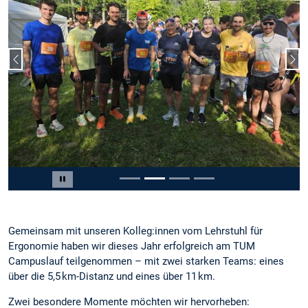
Vorheriger Slide
Näc
Slide 2 von 4
Carousel pausieren
Gemeinsam mit unseren Kolleg:innen vom Lehrstuhl für
Ergonomie haben wir dieses Jahr erfolgreich am TUM
Campuslauf teilgenommen – mit zwei starken Teams: eines
über die 5,5 km-Distanz und eines über 11 km.
Zwei besondere Momente möchten wir hervorheben: