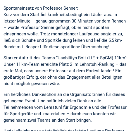
Spontaneinsatz von Professor Senner:
Kurz vor dem Start fiel krankheitsbedingt ein Läufer aus. In
letzter Minute – genau genommen 30 Minuten vor dem Rennen
– wurde Professor Senner gefragt, ob er nicht spontan
einspringen wolle. Trotz monatelanger Laufpause sagte er zu,
ließ sich Schuhe und Sportkleidung leihen und lief die 5,5 km-
Runde mit. Respekt für diese sportliche Überraschung!
Starker Auftritt des Teams “Usabilityn Bolt (LfE + SpGM) 11km”:
Unser 11 km-Team erreichte Platz 2 im Lehrstuhl-Ranking – das
erste Mal, dass unsere Professur auf dem Podest landet! Ein
großartiger Erfolg, der ohne das Engagement aller Beteiligten
nicht möglich gewesen wäre.
Ein herzliches Dankeschön an die Organisator:innen für dieses
gelungene Event! Und natürlich vielen Dank an alle
Teilnehmenden vom Lehrstuhl für Ergonomie und der Professur
für Sportgeräte und -materialien – durch euch konnten wir
gemeinsam zwei Teams an den Start bringen.
Und vielleicht war es tatsächlich der letzte Lauf von Professor