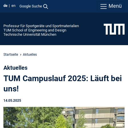
Menü
de
en
Google Suche
Professur für Sportgeräte und Sportmaterialien
TUM School of Engineering and Design
Technische Universität München
Startseite
Aktuelles
Aktuelles
TUM Campuslauf 2025: Läuft bei
uns!
14.05.2025