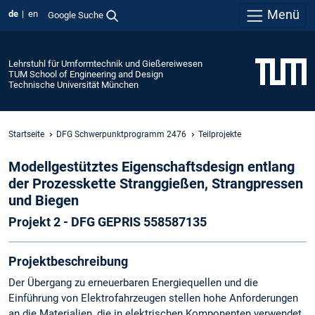
Menü
de
en
Google Suche
Lehrstuhl für Umformtechnik und Gießereiwesen
TUM School of Engineering and Design
Technische Universität München
Startseite
DFG Schwerpunktprogramm 2476
Teilprojekte
Modellgestütztes Eigenschaftsdesign entlang
der Prozesskette Stranggießen, Strangpressen
und Biegen
Projekt 2 - DFG GEPRIS 558587135
Projektbeschreibung
Der Übergang zu erneuerbaren Energiequellen und die
Einführung von Elektrofahrzeugen stellen hohe Anforderungen
an die Materialien, die in elektrischen Komponenten verwendet