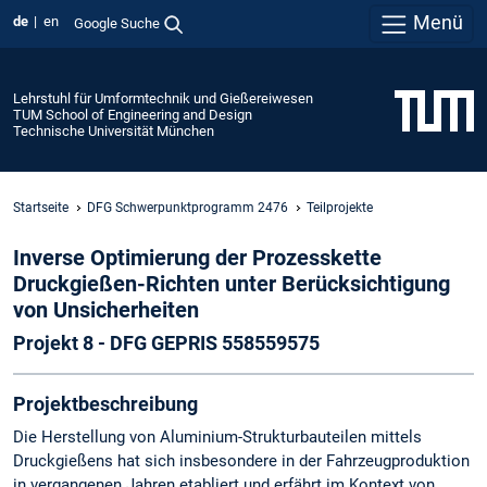
Menü
de
en
Google Suche
Lehrstuhl für Umformtechnik und Gießereiwesen
TUM School of Engineering and Design
Technische Universität München
Startseite
DFG Schwerpunktprogramm 2476
Teilprojekte
Inverse Optimierung der Prozesskette
Druckgießen-Richten unter Berücksichtigung
von Unsicherheiten
Projekt 8 - DFG GEPRIS 558559575
Projektbeschreibung
Die Herstellung von Aluminium-Strukturbauteilen mittels
Druckgießens hat sich insbesondere in der Fahrzeugproduktion
in vergangenen Jahren etabliert und erfährt im Kontext von