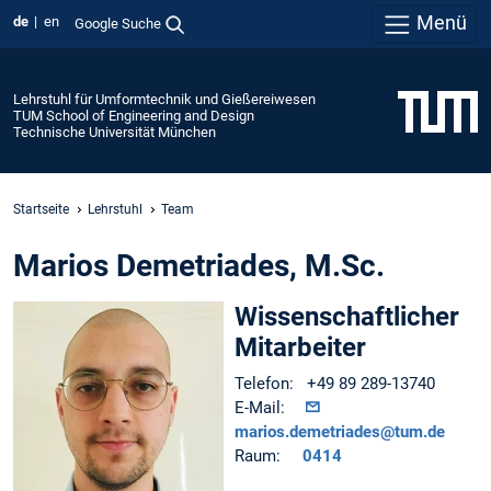
Menü
de
en
Google Suche
Lehrstuhl für Umformtechnik und Gießereiwesen
TUM School of Engineering and Design
Technische Universität München
Startseite
Lehrstuhl
Team
Marios Demetriades, M.Sc.
Wissenschaftlicher
Mitarbeiter
Telefon: +49 89 289-13740
E-Mail:
marios.demetriades@tum.de
Raum:
0414