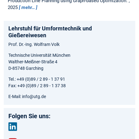
Production Line Planning using Graph-based Optimization.
,
2025
mehr…
Lehrstuhl für Umformtechnik und
Gießereiwesen
Prof. Dr.-Ing. Wolfram Volk
Technische Universität München
Walther-Meißner-Straße 4
D-85748 Garching
Tel.: +49 (0)89 / 2 89 - 1 37 91
Fax: +49 (0)89 / 2 89 - 1 37 38
E-Mail: info@utg.de
Folgen Sie uns:
link