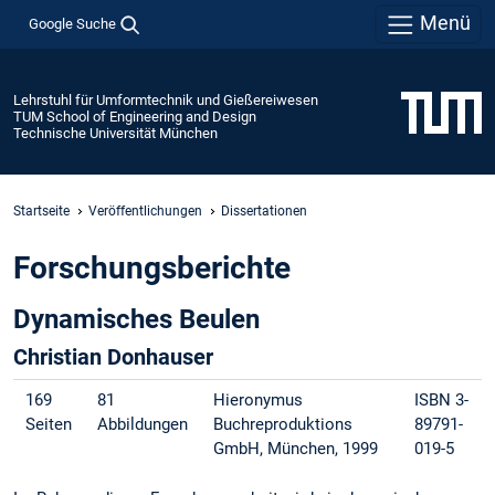
Menü
Google Suche
Lehrstuhl für Umformtechnik und Gießereiwesen
TUM School of Engineering and Design
Technische Universität München
Startseite
Veröffentlichungen
Dissertationen
Forschungsberichte
Dynamisches Beulen
Christian Donhauser
169
81
Hieronymus
ISBN 3-
Seiten
Abbildungen
Buchreproduktions
89791-
GmbH, München, 1999
019-5