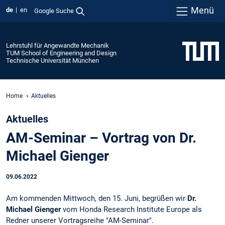
Menü
de
en
Google Suche
Lehrstuhl für Angewandte Mechanik
TUM School of Engineering and Design
Technische Universität München
Home
Aktuelles
Aktuelles
AM-Seminar – Vortrag von Dr.
Michael Gienger
09.06.2022
Am kommenden Mittwoch, den 15. Juni, begrüßen wir
Dr.
Michael Gienger
vom Honda Research Institute Europe als
Redner unserer Vortragsreihe "AM-Seminar".