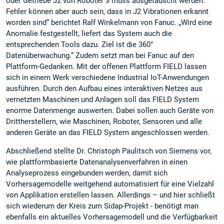
oder Getriebe J2 von Roboter 3 muss ausgetauscht werden.
Fehler können aber auch sein, dass in J2 Vibrationen erkannt
worden sind“ berichtet Ralf Winkelmann von Fanuc. „Wird eine
Anomalie festgestellt, liefert das System auch die
entsprechenden Tools dazu. Ziel ist die 360°
Datenüberwachung.“ Zudem setzt man bei Fanuc auf den
Plattform-Gedanken. Mit der offenen Plattform FIELD lassen
sich in einem Werk verschiedene Industrial IoT-Anwendungen
ausführen. Durch den Aufbau eines interaktiven Netzes aus
vernetzten Maschinen und Anlagen soll das FIELD System
enorme Datenmenge auswerten. Dabei sollen auch Geräte von
Drittherstellern, wie Maschinen, Roboter, Sensoren und alle
anderen Geräte an das FIELD System angeschlossen werden.
Abschließend stellte Dr. Christoph Paulitsch von Siemens vor,
wie plattformbasierte Datenanalysenverfahren in einen
Analyseprozess eingebunden werden, damit sich
Vorhersagemodelle weitgehend automatisiert für eine Vielzahl
von Applikation erstellen lassen. Allerdings – und hier schließt
sich wiederum der Kreis zum Sidap-Projekt - benötigt man
ebenfalls ein aktuelles Vorhersagemodell und die Verfügbarkeit