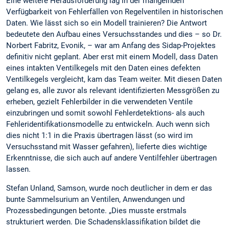
Eine weitere Herausforderung lag in der mangelnden
Verfügbarkeit von Fehlerfällen von Regelventilen in historischen
Daten. Wie lässt sich so ein Modell trainieren? Die Antwort
bedeutete den Aufbau eines Versuchsstandes und dies – so Dr.
Norbert Fabritz, Evonik, – war am Anfang des Sidap-Projektes
definitiv nicht geplant. Aber erst mit einem Modell, dass Daten
eines intakten Ventilkegels mit den Daten eines defekten
Ventilkegels vergleicht, kam das Team weiter. Mit diesen Daten
gelang es, alle zuvor als relevant identifizierten Messgrößen zu
erheben, gezielt Fehlerbilder in die verwendeten Ventile
einzubringen und somit sowohl Fehlerdetektions- als auch
Fehleridentifikationsmodelle zu entwickeln. Auch wenn sich
dies nicht 1:1 in die Praxis übertragen lässt (so wird im
Versuchsstand mit Wasser gefahren), lieferte dies wichtige
Erkenntnisse, die sich auch auf andere Ventilfehler übertragen
lassen.
Stefan Unland, Samson, wurde noch deutlicher in dem er das
bunte Sammelsurium an Ventilen, Anwendungen und
Prozessbedingungen betonte. „Dies musste erstmals
strukturiert werden. Die Schadensklassifikation bildet die