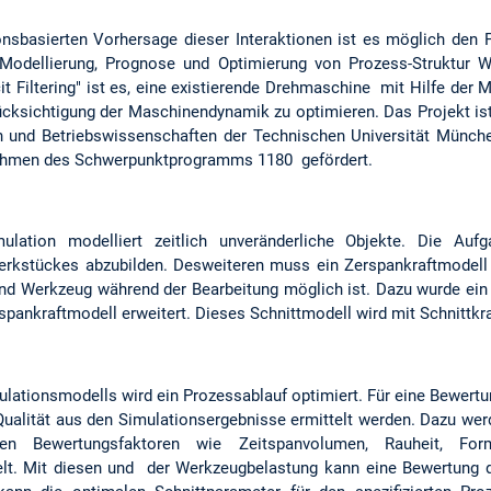
tionsbasierten Vorhersage dieser Interaktionen ist es möglich den 
 Modellierung, Prognose und Optimierung von Prozess-Struktur W
t Filtering" ist es, eine existierende Drehmaschine mit Hilfe der 
ücksichtigung der Maschinendynamik zu optimieren. Das Projekt i
n und Betriebswissenschaften der Technischen Universität Münch
hmen des Schwerpunktprogramms 1180 gefördert.
ulation modelliert zeitlich unveränderliche Objekte. Die Aufg
Werkstückes abzubilden. Desweiteren muss ein Zerspankraftmodell
nd Werkzeug während der Bearbeitung möglich ist. Dazu wurde ein 
spankraftmodell erweitert. Dieses Schnittmodell wird mit Schnittkra
ulationsmodells wird ein Prozessablauf optimiert. Für eine Bewert
 Qualität aus den Simulationsergebnisse ermittelt werden. Dazu wer
chen Bewertungsfaktoren wie Zeitspanvolumen, Rauheit, F
elt. Mit diesen und der Werkzeugbelastung kann eine Bewertung 