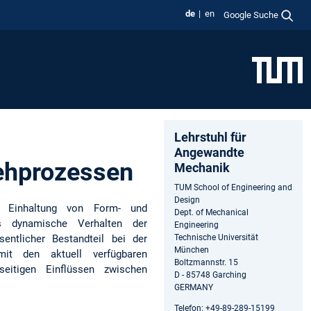
de
en
Google Suche
Lehrstuhl für
Angewandte
rehprozessen
Mechanik
TUM School of Engineering and
Design
er Einhaltung von Form- und
Dept. of Mechanical
as dynamische Verhalten der
Engineering
sentlicher Bestandteil bei der
Technische Universität
München
it den aktuell verfügbaren
Boltzmannstr. 15
eitigen Einflüssen zwischen
D - 85748 Garching
GERMANY
Telefon: +49-89-289-15199