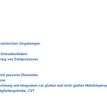
dynamischen Umgebungen
n Schraubenfedern
erung von Drehprozessen
mit passiven Elementen
eme
echnung und Integration von glatten und nicht-glatten Mehrkörper
ubgliedergetriebe, CVT