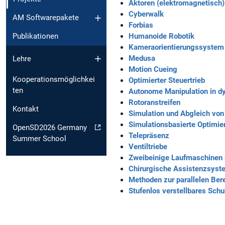
Aktoren (elektromagnetisch)
Cyberwalk
AM Softwarepakete
Forbias
Humanoide Robotik
Publikationen
Kameraorientierungssystem
Medusa
Lehre
Motion Cueing
Kooperationsmöglichkei
Optimierter Steuertrieb
ten
Autonome Manipulation in 
Rotoranstreifen
Kontakt
Simulation und Abgleich vo
Simulationsbasierte Optimi
OpenSD2026 Germany
Telepräsenz
Summer School
Ventiltriebe
Zweibeinige Laufmaschinen 
Chirurgische Assistenzsyst
Methoden zur parallelen Ber
Stufenlos verstellbares Sch