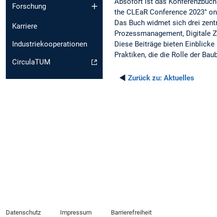
Absofort ist das Konferenzbuch
Forschung
the CLEaR Conference 2023" onl
Das Buch widmet sich drei zent
Karriere
Prozessmanagement, Digitale Zw
Diese Beiträge bieten Einblicke
Industriekooperationen
Praktiken, die die Rolle der Ba
CirculaTUM
◄
Zurück zu:
Aktuelles
Datenschutz
Impressum
Barrierefreiheit