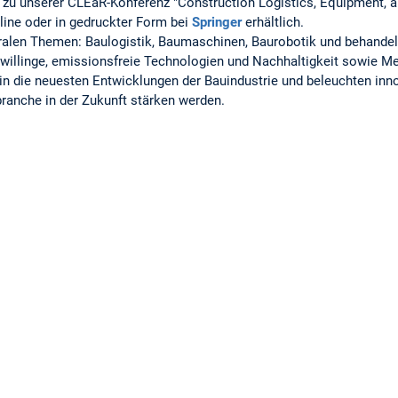
 zu unserer CLEaR-Konferenz "Construction Logistics, Equipment, 
ine oder in gedruckter Form bei
Springer
erhältlich.
ralen Themen: Baulogistik, Baumaschinen, Baurobotik und behandel
illinge, emissionsfreie Technologien und Nachhaltigkeit sowie Me
 in die neuesten Entwicklungen der Bauindustrie und beleuchten inn
ubranche in der Zukunft stärken werden.