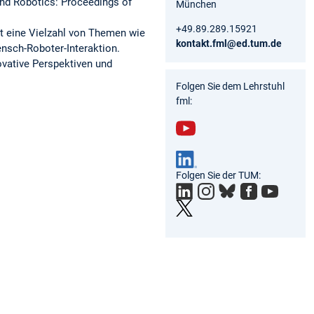
and Robotics: Proceedings of
München
+49.89.289.15921
t eine Vielzahl von Themen wie
kontakt.fml@ed.tum.de
nsch-Roboter-Interaktion.
ovative Perspektiven und
Folgen Sie dem Lehrstuhl
fml:
You
tub
Folgen Sie der TUM:
e