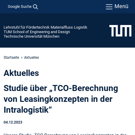
Menü
Google Suche
Lehrstuhl für Fördertechnik Materialfluss Logistik
TUM School of Engineering and Design
Technische Universität München
Startseite
Aktuelles
Aktuelles
Studie über „TCO-Berechnung
von Leasingkonzepten in der
Intralogistik“
04.12.2023