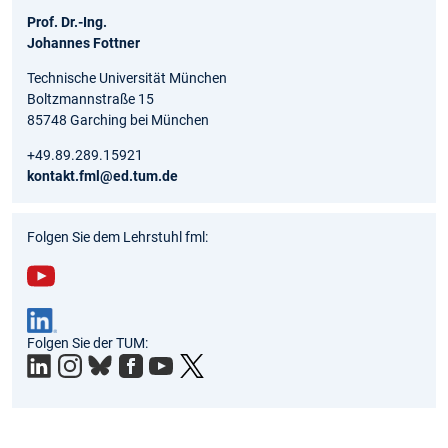
Prof. Dr.-Ing.
Johannes Fottner
Technische Universität München
Boltzmannstraße 15
85748 Garching bei München
+49.89.289.15921
kontakt.fml@ed.tum.de
Folgen Sie dem Lehrstuhl fml:
You
tub
Folgen Sie der TUM:
e