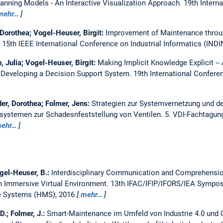
anning Models - An Interactive Visualization Approach.
19th Intern
mehr…
 Dorothea; Vogel-Heuser, Birgit:
Improvement of Maintenance throug
.
15th IEEE International Conference on Industrial Informatics (INDI
, Julia; Vogel-Heuser, Birgit:
Making Implicit Knowledge Explicit -- 
 Developing a Decision Support System.
19th International Confe
der, Dorothea; Folmer, Jens:
Strategien zur Systemvernetzung und de
systemen zur Schadesnfeststellung von Ventilen.
5. VDI-Fachtagung
ehr…
ogel-Heuser, B.:
Interdisciplinary Communication and Comprehensio
an Immersive Virtual Environment.
13th IFAC/IFIP/IFORS/IEA Sympos
e Systems (HMS), 2016
mehr…
D.; Folmer, J.:
Smart-Maintenance im Umfeld von Industrie 4.0 und 