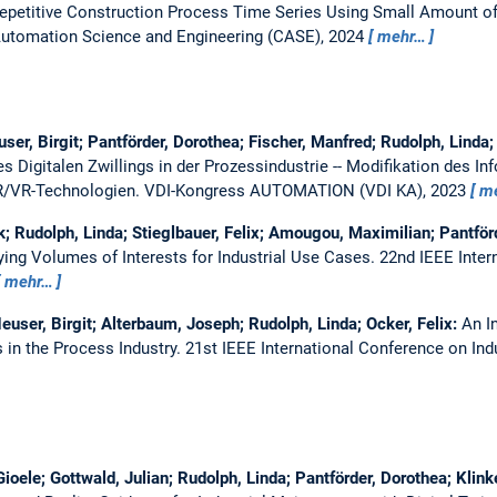
epetitive Construction Process Time Series Using Small Amount o
Automation Science and Engineering (CASE), 2024
mehr…
er, Birgit; Pantförder, Dorothea; Fischer, Manfred; Rudolph, Linda; 
es Digitalen Zwillings in der Prozessindustrie -- Modifikation des 
AR/VR-Technologien.
VDI-Kongress AUTOMATION (VDI KA), 2023
m
; Rudolph, Linda; Stieglbauer, Felix; Amougou, Maximilian; Pantför
ying Volumes of Interests for Industrial Use Cases.
22nd IEEE Inte
mehr…
euser, Birgit; Alterbaum, Joseph; Rudolph, Linda; Ocker, Felix:
An I
 in the Process Industry.
21st IEEE International Conference on Indu
ioele; Gottwald, Julian; Rudolph, Linda; Pantförder, Dorothea; Klin