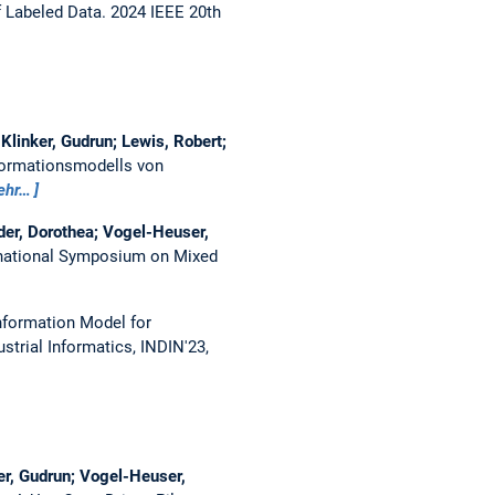
f Labeled Data.
2024 IEEE 20th
Klinker, Gudrun; Lewis, Robert;
Informationsmodells von
ehr…
der, Dorothea; Vogel-Heuser,
rnational Symposium on Mixed
nformation Model for
strial Informatics, INDIN'23,
ker, Gudrun; Vogel-Heuser,