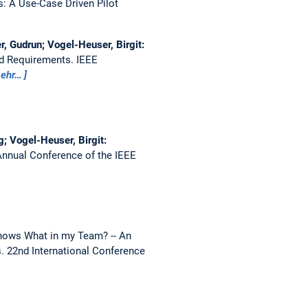
: A Use-Case Driven Pilot
r, Gudrun; Vogel-Heuser, Birgit:
and Requirements.
IEEE
ehr…
g; Vogel-Heuser, Birgit:
Annual Conference of the IEEE
ows What in my Team? -- An
s.
22nd International Conference