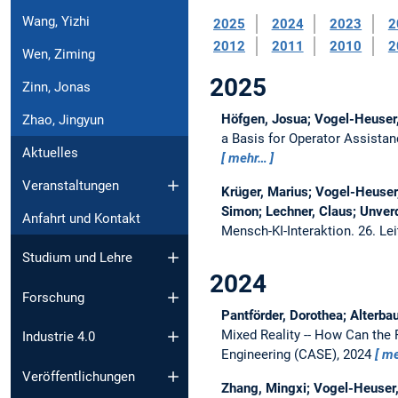
Wang, Yizhi
2025
2024
2023
2
2012
2011
2010
2
Wen, Ziming
2025
Zinn, Jonas
Höfgen, Josua; Vogel-Heuser, 
Zhao, Jingyun
a Basis for Operator Assista
Aktuelles
mehr…
Veranstaltungen
Krüger, Marius; Vogel-Heuser, 
Simon; Lechner, Claus; Unver
Anfahrt und Kontakt
Mensch-KI-Interaktion.
26. Le
Studium und Lehre
2024
Forschung
Pantförder, Dorothea; Alterba
Mixed Reality -- How Can the 
Industrie 4.0
Engineering (CASE), 2024
me
Veröffentlichungen
Zhang, Mingxi; Vogel-Heuser, 