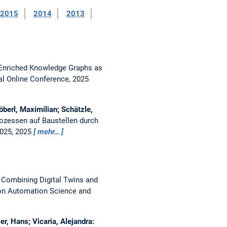
2015
2014
2013
Enriched Knowledge Graphs as
al Online Conference, 2025
öberl, Maximilian; Schätzle,
ozessen auf Baustellen durch
025, 2025
mehr…
:
Combining Digital Twins and
 on Automation Science and
r, Hans; Vicaria, Alejandra: