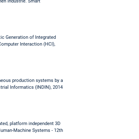
hen Industrie.
Smart
c Generation of Integrated
omputer Interaction (HCI),
neous production systems by a
trial Informatics (INDIN), 2014
ated, platform independent 3D
 Human-Machine Systems - 12th