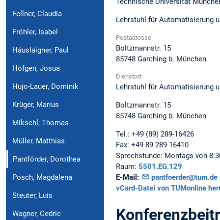
Technische Universität Münche
Fellner, Claudia
Lehrstuhl für Automatisierung 
Fröhler, Isabel
Postadresse
Boltzmannstr. 15
Häuslaigner, Paul
85748
Garching b. München
Höfgen, Josua
Dienstort
Hujo-Lauer, Dominik
Lehrstuhl für Automatisierung 
Krüger, Marius
Boltzmannstr. 15
85748
Garching b. München
Mikschl, Thomas
Tel.:
+49 (89) 289-16426
Müller, Matthias
Fax:
+49 89 289 16410
Sprechstunde:
Montags von 8:30 
Pantförder, Dorothea
Raum:
5501.EG.129
Posch, Magdalena
E-Mail:
pantfoerder@tum.de
vCard-Datei von TUMonline her
Steuter, Luis
Konferenzbeit
Wagner, Cedric