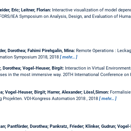
der, Eric; Leitner, Florian:
Interactive visualization of model depend
/IFORS/IEA Symposium on Analysis, Design, and Evaluation of Hum
der, Dorothea; Fahimi Pirehgalin, Mina:
Remote Operations : Leckag
mation Symposium 2018, 2018
mehr…
r, Dorothea; Vogel-Heuser, Birgit:
Interaction in Virtual Environment
sses in the most immersive way.
20TH International Conference on
ea; Vogel-Heuser, Birgit; Harrer, Alexander; Lössl,Simon:
Formalisie
g Projekten.
VDI-Kongress Automation 2018 , 2018
mehr…
an; Pantförder, Dorothea; Pankratz, Frieder; Klinker, Gudrun; Vogel-