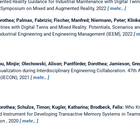
ed Reality Guidance for Industrial Maintenance with Digital Twins
al Symposium on Mixed and Augmented Reality, 2022
mehr…
orothea; Palmas, Fabrizio; Fischer, Manfred; Niermann, Peter; Klinke
ries with Digital Twins and Mixed Reality: Potentials, Scenarios 
Industrial Engineering and Engineering Management (IEEM), 2022
m
ou, Minjie; Olechowski, Alison; Pantförder, Dorothea; Jamieson, Gre
ualization during Interdisciplinary Engineering Collaboration.
47th 
y (IECON), 2021
mehr…
rothea; Schulze, Timon; Kugler, Katharina; Brodbeck, Felix:
Who Kn
sed Instrument for Developing Transactive Memory Systems in Team
on , 2020
mehr…