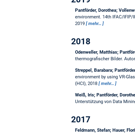
Pantförder, Dorothea; Vollenwei
environment.
14th IFAC/IFIP
2019
mehr…
2018
Odenweller, Matthias; Pantför
thermografischer Bilder.
Auto
Streppel, Barabara; Pantförde
environment by using VR-Gla
(HCI), 2018
mehr…
Weiß, Iris; Pantförder, Doroth
Unterstützung von Data Minin
2017
Feldmann, Stefan; Hauer, Flori