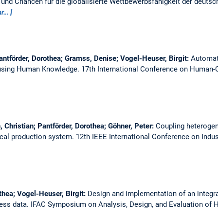
und Chancen für die globalisierte Wettbewerbsfähigkeit der deutsc
r…
 Pantförder, Dorothea; Gramss, Denise; Vogel-Heuser, Birgit:
Automati
 using Human Knowledge.
17th International Conference on Human-C
, Christian; Pantförder, Dorothea; Göhner, Peter:
Coupling heteroge
ical production system.
12th IEEE International Conference on Indus
othea; Vogel-Heuser, Birgit:
Design and implementation of an integr
cess data.
IFAC Symposium on Analysis, Design, and Evaluation of