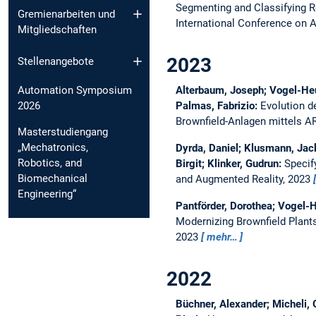
Segmenting and Classifying R
Gremienarbeiten und
International Conference on 
Mitgliedschaften
2023
Stellenangebote
Automation Symposium
Alterbaum, Joseph; Vogel-Heus
2026
Palmas, Fabrizio:
Evolution d
Brownfield-Anlagen mittels 
Masterstudiengang
„Mechatronics,
Dyrda, Daniel; Klusmann, Jack
Robotics, and
Birgit; Klinker, Gudrun:
Specif
Biomechanical
and Augmented Reality, 2023
Engineering“
Pantförder, Dorothea; Vogel-H
Modernizing Brownfield Plants
2023
mehr…
2022
Büchner, Alexander; Micheli, G