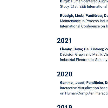
Birgit:
Human-centered Augment
Study.
21st IEEE Internation
Rudolph, Linda; Pantförder, D
Maintenance in Process Indust
International Conference on 
2021
Elaraby, Haya; He, Xintong; Z
Decision Graph and Matrix Vis
Industrial Electronics Societ
2020
Gammel, Josef; Pantförder, Do
Interactive Visualization-ba
on Human-Computer Interacti
2019