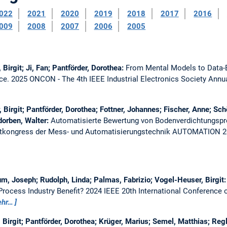
022
2021
2020
2019
2018
2017
2016
009
2008
2007
2006
2005
Birgit; Ji, Fan; Pantförder, Dorothea:
From Mental Models to Data-
nce.
2025 ONCON - The 4th IEEE Industrial Electronics Society Annu
Birgit; Pantförder, Dorothea; Fottner, Johannes; Fischer, Anne; Sch
dorben, Walter:
Automatisierte Bewertung von Bodenverdichtungspr
itkongress der Mess- und Automatisierungstechnik AUTOMATION 2
um, Joseph; Rudolph, Linda; Palmas, Fabrizio; Vogel-Heuser, Birgit
Process Industry Benefit?
2024 IEEE 20th International Conference
hr…
Birgit; Pantförder, Dorothea; Krüger, Marius; Semel, Matthias; Regle