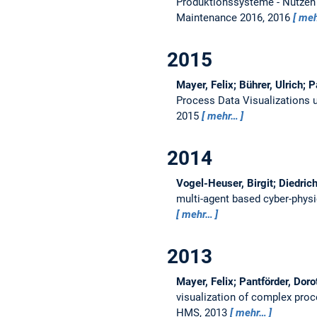
Produktionssysteme - Nutzen 
Maintenance 2016, 2016
meh
2015
Mayer, Felix; Bührer, Ulrich;
Process Data Visualizations
2015
mehr…
2014
Vogel-Heuser, Birgit; Diedrich
multi-agent based cyber-phys
mehr…
2013
Mayer, Felix; Pantförder, Dor
visualization of complex pro
HMS, 2013
mehr…