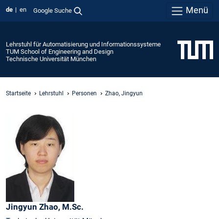
Menü
de
en
Google Suche
Lehrstuhl für Automatisierung und Informationssysteme
TUM School of Engineering and Design
Technische Universität München
Startseite
Lehrstuhl
Personen
Zhao, Jingyun
Jingyun
Zhao,
M.Sc.