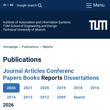
Menu
de
en
Google search
Institute of Automation and Information Systems
TUM School of Engineering and Design
Technical University of Munich
Homepage
Publications
Reports
Publications
Journal Articles
Conferenc
Papers
Books
Reports
Dissertations
2026
2021
2020
2019
2018
2016
2014
2013
2012
2009
Search
2026