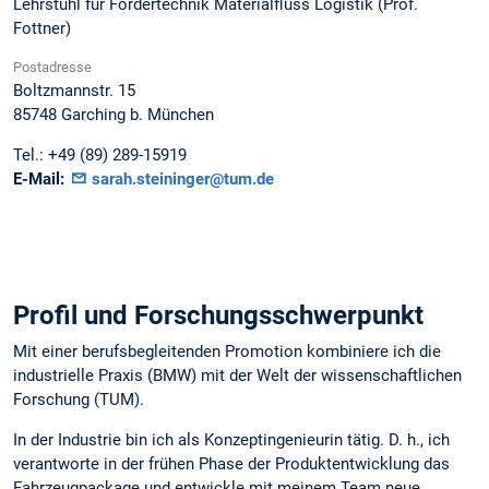
Lehrstuhl für Fördertechnik Materialfluss Logistik (Prof.
Fottner)
Postadresse
Boltzmannstr. 15
85748
Garching b. München
Tel.:
+49 (89) 289-15919
E-Mail:
sarah.steininger@tum.de
Profil und Forschungsschwerpunkt
Mit einer berufsbegleitenden Promotion kombiniere ich die
industrielle Praxis (BMW) mit der Welt der wissenschaftlichen
Forschung (TUM).
In der Industrie bin ich als Konzeptingenieurin tätig. D. h., ich
verantworte in der frühen Phase der Produktentwicklung das
Fahrzeugpackage und entwickle mit meinem Team neue