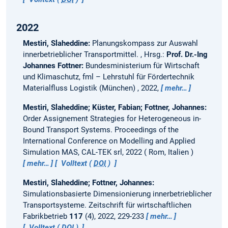
2022
Mestiri, Slaheddine:
Planungskompass zur Auswahl
innerbetrieblicher Transportmittel.
, Hrsg.:
Prof. Dr.-Ing
Johannes Fottner:
Bundesministerium für Wirtschaft
und Klimaschutz, fml – Lehrstuhl für Fördertechnik
Materialfluss Logistik (München) , 2022,
mehr…
Mestiri, Slaheddine; Küster, Fabian; Fottner, Johannes:
Order Assignement Strategies for Heterogeneous in-
Bound Transport Systems.
Proceedings of the
International Conference on Modelling and Applied
Simulation MAS, CAL-TEK srl, 2022
Rom, Italien
mehr…
Volltext (
DOI
)
Mestiri, Slaheddine; Fottner, Johannes:
Simulationsbasierte Dimensionierung innerbetrieblicher
Transportsysteme.
Zeitschrift für wirtschaftlichen
Fabrikbetrieb
117
(4), 2022, 229-233
mehr…
Volltext (
DOI
)