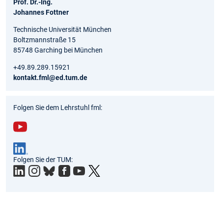
Prof. Dr.-Ing.
Johannes Fottner
Technische Universität München
Boltzmannstraße 15
85748 Garching bei München
+49.89.289.15921
kontakt.fml@ed.tum.de
Folgen Sie dem Lehrstuhl fml:
You
tub
Folgen Sie der TUM:
e