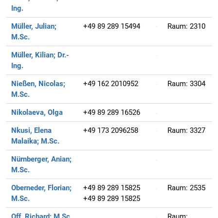
Ing.
Müller, Julian;
+49 89 289 15494
Raum:
2310
M.Sc.
Müller, Kilian;
Dr.-
Ing.
Nießen, Nicolas;
+49 162 2010952
Raum:
3304
M.Sc.
Nikolaeva, Olga
+49 89 289 16526
Nkusi, Elena
+49 173 2096258
Raum:
3327
Malaika;
M.Sc.
Nürnberger, Anian;
M.Sc.
Oberneder, Florian;
+49 89 289 15825
Raum:
2535
M.Sc.
+49 89 289 15825
Off, Richard;
M.Sc.
Raum: