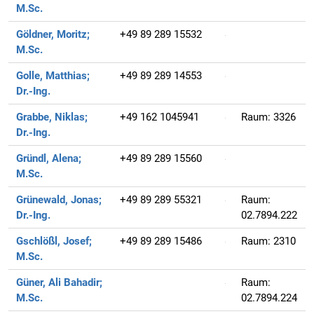
M.Sc.
Göldner, Moritz;
+49 89 289 15532
M.Sc.
Golle, Matthias;
+49 89 289 14553
Dr.-Ing.
Grabbe, Niklas;
+49 162 1045941
Raum:
3326
Dr.-Ing.
Gründl, Alena;
+49 89 289 15560
M.Sc.
Grünewald, Jonas;
+49 89 289 55321
Raum:
Dr.-Ing.
02.7894.222
Gschlößl, Josef;
+49 89 289 15486
Raum:
2310
M.Sc.
Güner, Ali Bahadir;
Raum:
M.Sc.
02.7894.224