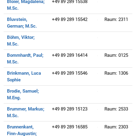
Bloier, Magdalena;
+49 89 289 15538
M.Sc.
Bluvstein,
+49 89 289 15542
Raum:
2311
German;
M.Sc.
Böhm, Viktor;
M.Sc.
Bommhardt, Paul;
+49 89 289 16414
Raum:
0125
M.Sc.
Brinkmann, Luca
+49 89 289 15546
Raum:
1306
Sophie
Brodie, Samuel;
M.Eng.
Brummer, Markus;
+49 89 289 15123
Raum:
2533
M.Sc.
Brunnenkant,
+49 89 289 16585
Raum:
2303
Finn-Augustin;