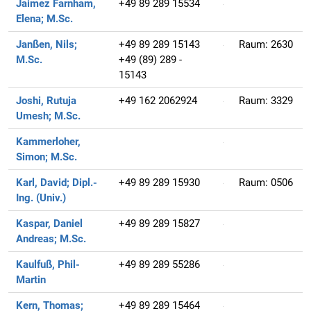
Jaimez Farnham,
+49 89 289 15534
Elena;
M.Sc.
Janßen, Nils;
+49 89 289 15143
Raum:
2630
M.Sc.
+49 (89) 289 -
15143
Joshi, Rutuja
+49 162 2062924
Raum:
3329
Umesh;
M.Sc.
Kammerloher,
Simon;
M.Sc.
Karl, David;
Dipl.-
+49 89 289 15930
Raum:
0506
Ing. (Univ.)
Kaspar, Daniel
+49 89 289 15827
Andreas;
M.Sc.
Kaulfuß, Phil-
+49 89 289 55286
Martin
Kern, Thomas;
+49 89 289 15464