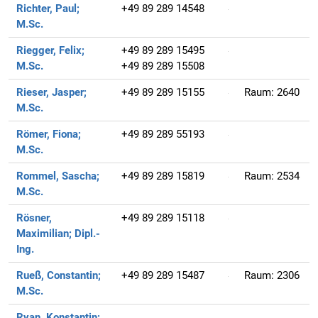
Richter, Paul;
+49 89 289 14548
M.Sc.
Riegger, Felix;
+49 89 289 15495
M.Sc.
+49 89 289 15508
Rieser, Jasper;
+49 89 289 15155
Raum:
2640
M.Sc.
Römer, Fiona;
+49 89 289 55193
M.Sc.
Rommel, Sascha;
+49 89 289 15819
Raum:
2534
M.Sc.
Rösner,
+49 89 289 15118
Maximilian;
Dipl.-
Ing.
Rueß, Constantin;
+49 89 289 15487
Raum:
2306
M.Sc.
Ryan, Konstantin;