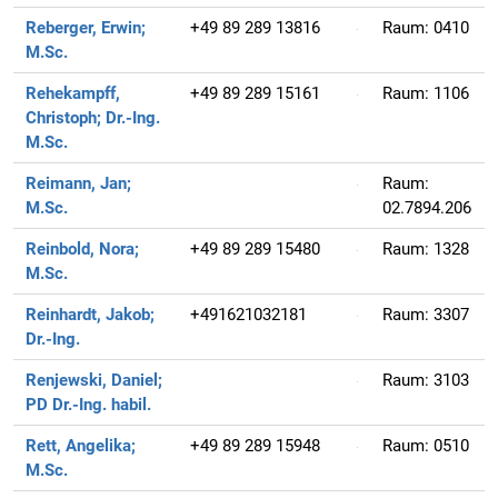
Reberger, Erwin;
+49 89 289 13816
Raum:
0410
M.Sc.
Rehekampff,
+49 89 289 15161
Raum:
1106
Christoph;
Dr.-Ing.
M.Sc.
Reimann, Jan;
Raum:
M.Sc.
02.7894.206
Reinbold, Nora;
+49 89 289 15480
Raum:
1328
M.Sc.
Reinhardt, Jakob;
+491621032181
Raum:
3307
Dr.-Ing.
Renjewski, Daniel;
Raum:
3103
PD Dr.-Ing. habil.
Rett, Angelika;
+49 89 289 15948
Raum:
0510
M.Sc.