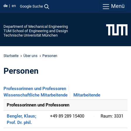
Menü
de
en
Google Suche
Department of Mechanical Engineering
TUM School of Engineering and Design
Technische Universität München
Startseite
Über uns
Personen
Personen
Professorinnen und Professoren
Wissenschaftliche Mitarbeitende
Mitarbeitende
Professorinnen und Professoren
Bengler, Klaus;
+49 89 289 15400
Raum:
3331
Prof. Dr. phil.