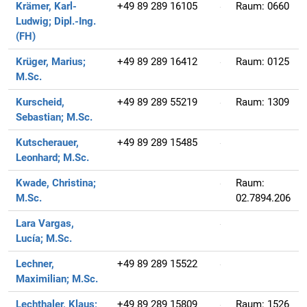
Krämer, Karl-
+49 89 289 16105
Raum:
0660
Ludwig;
Dipl.-Ing.
(FH)
Krüger, Marius;
+49 89 289 16412
Raum:
0125
M.Sc.
Kurscheid,
+49 89 289 55219
Raum:
1309
Sebastian;
M.Sc.
Kutscherauer,
+49 89 289 15485
Leonhard;
M.Sc.
Kwade, Christina;
Raum:
M.Sc.
02.7894.206
Lara Vargas,
Lucía;
M.Sc.
Lechner,
+49 89 289 15522
Maximilian;
M.Sc.
Lechthaler, Klaus;
+49 89 289 15809
Raum:
1526