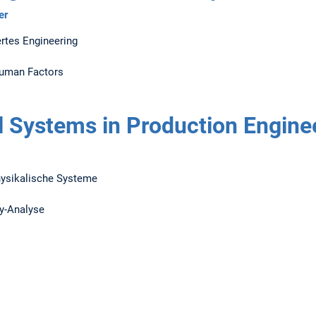
er
ertes Engineering
uman Factors
l Systems in Production Engine
physikalische Systeme
ty-Analyse