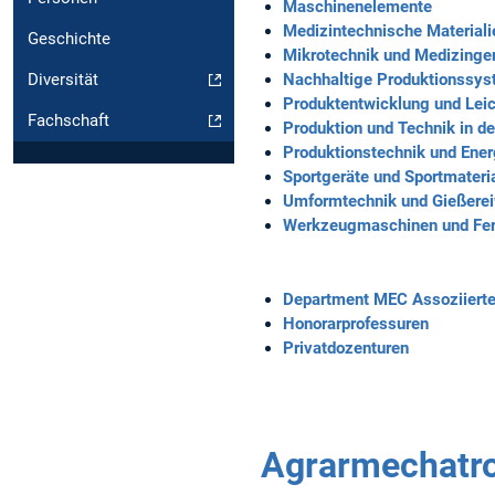
Maschinenelemente
Medizintechnische Materiali
Geschichte
Mikrotechnik und Medizinge
Nachhaltige Produktionssy
Diversität
Produktentwicklung und Lei
Fachschaft
Produktion und Technik in d
Produktionstechnik und Ene
Sportgeräte und Sportmateri
Umformtechnik und Gießere
Werkzeugmaschinen und Fer
Department MEC Assoziiert
Honorarprofessuren
Privatdozenturen
Agrarmechatr