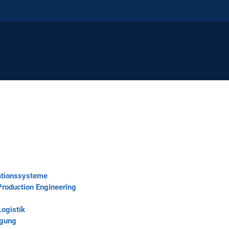
ationssysteme
roduction Engineering
Logistik
igung