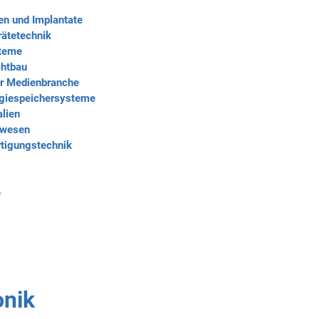
en und Implantate
rätetechnik
steme
chtbau
er Medienbranche
rgiespeichersysteme
alien
iwesen
tigungstechnik
e
onik