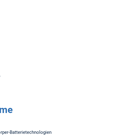
e
eme
örper-Batterietechnologien