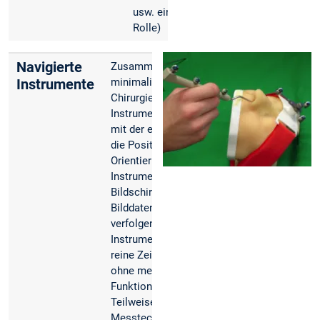
usw. eine
Rolle)
Navigierte
Zusammen mit der
Instrumente
minimalinvasiven
Chirurgie entstand die
Instrumentennavigation,
mit der es möglich ist,
die Position und
Orientierung der
Instrumente am
Bildschirm in den
Bilddaten (CT/MRT) zu
verfolgen. Diese
Instrumente wurden als
reine Zeigerinstrumente
ohne medizinische
Funktion entworfen.
Teilweise wurde die
Messtechnik