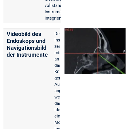
vollständig in das
Instrumentendesign
integriert.
Videobild des
Der Bildschirm der
Endoskops und
Instrumentennavigation
zeigt dem Chirurgen
Navigationsbild
mit einem Fadenkreuz,
der Instrumente
an welcher Stelle sich
das Instrument im
Körper befindet. Die
genaue Form und
Ausrichtung kann nur
angezeigt werden,
wenn die Messtechnik
das Instrument
identifizieren kann und
ein grafisches 3D-
Modell des
Instruments