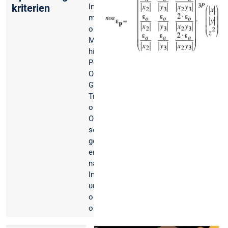
kriterien
Instrumente kann
man aufgrund der
optischen Fehler der
Messinstrumente
hinsichtlich
Positionsfehler,
Orientierungsfehler,
Größe der Tracker,
Trackervolumen etc.
optimieren. Die
Optimierungskriterien
schließen sich
gegenseitig aus,
erlauben es jedoch je
nach
Instrumenteneinsatz
und -bewegung und -
ort einige Kriterien zu
optimieren.