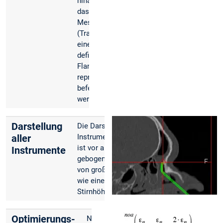
hinaus muss
das
Messinstrument
(Tracker) über
einen
definierten
Flansch
reproduzierbar
befestigt
werden.
Darstellung
Die Darstellung der
aller
Instrumentenausrichtung
ist vor allem bei
Instrumente
gebogenen Instrumenten
von großer Bedeutung
wie einem Sauger für die
Stirnhöhle.
Optimierungs-
Navigierte