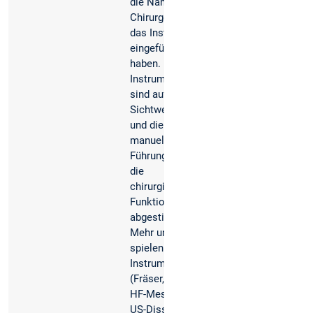
die Namen der
Chirurgen, die
das Instrument
eingeführt
haben. Die
Instrumente
sind auf die
Sichtweise
und die
manuelle
Führung sowie
die
chirurgische
Funktion
abgestimmt.
Mehr und mehr
spielen aktive
Instrumente
(Fräser, Shaver,
HF-Messer,
US-Dissektor,