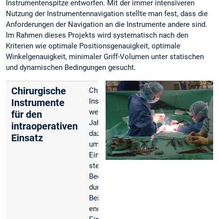
Instrumentenspitze entworfen. Mit der immer intensiveren
Nutzung der Instrumentennavigation stellte man fest, dass die
Anforderungen der Navigation an die Instrumente andere sind.
Im Rahmen dieses Projekts wird systematisch nach den
Kriterien wie optimale Positionsgenauigkeit, optimale
Winkelgenauigkeit, minimaler Griff-Volumen unter statischen
und dynamischen Bedingungen gesucht.
Chirurgische
Chirurgische
Instrumente
Instrumente
werden seit
für den
Jahrhunderten
intraoperativen
dazu verwendet
Einsatz
um chirurgische
Eingriffen unter
sterilen
Bedingungen
durchzuführen.
Bei
endoskopischen