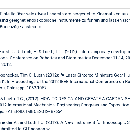
Einteilig über selektives Lasersintern hergestellte Kinematiken au
sind geeignet endoskopische Instrumente zu führen und lassen sich
Bodenzüge ansteuern.
orst, G., Ulbrich, H. & Lueth, T.C., (2012): Interdisciplinary develop
tional Conference on Robotics and Biomimetics December 11-14, 201
 2012.
oppenecker, Tim C. Lueth (2012): "A Laser Sintered Miniature Gear Hu
". In Proceedings of the 2012 IEEE International Conference on R
u, China; pp.:1062-1067
M.F. & Lueth, T.C., (2012): HOW TO DESIGN AND CREATE A CARDAN
12 International Mechanical Engineering Congress and Exposition
ngs. PAPER-ID: IMECE2012- 87654.
hneider A., and Lüth T.C. (2012): A New Instrument for Endoscopic
submitted to GI Endoscopy.