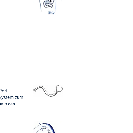
Port
 System zum
halb des