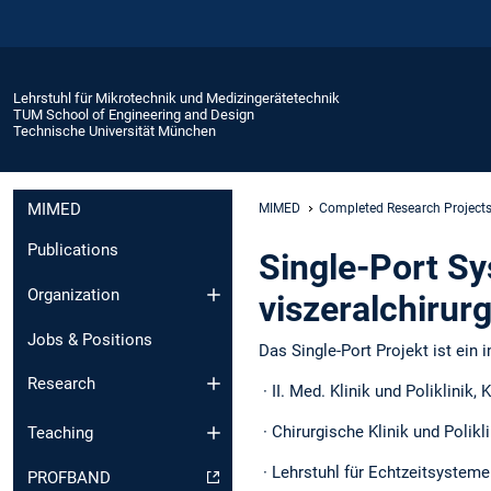
Lehrstuhl für Mikrotechnik und Medizingerätetechnik
TUM School of Engineering and Design
Technische Universität München
MIMED
MIMED
Completed Research Project
Publications
Single-Port Sy
Organization
viszeralchirur
Jobs & Positions
Das Single-Port Projekt ist ein 
Research
· II. Med. Klinik und Poliklinik
· Chirurgische Klinik und Polikl
Teaching
· Lehrstuhl für Echtzeitsystem
PROFBAND