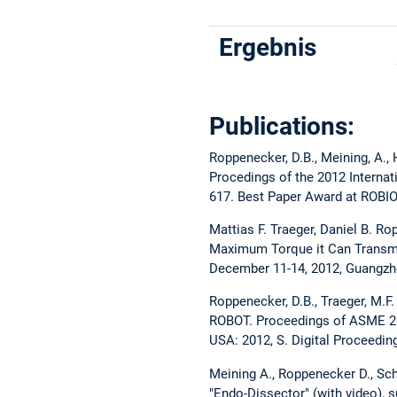
Ergebnis
Publications:
Roppenecker, D.B., Meining, A., H
Procedings of the 2012 Interna
617. Best Paper Award at ROBIO
Mattias F. Traeger, Daniel B. R
Maximum Torque it Can Transmit
December 11-14, 2012, Guangzho
Roppenecker, D.B., Traeger, 
ROBOT. Proceedings of ASME 20
USA: 2012, S. Digital Proceedi
Meining A., Roppenecker D., Sc
"Endo-Dissector" (with video), 