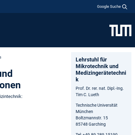
Google Suche
s
Lehrstuhl für
Mikrotechnik und
und
Medizingerätetechni
k
ionen
Prof. Dr. rer. nat. Dipl.-Ing.
Tim C. Lueth
izintechnik:
Technische Universität
München
Boltzmannstr. 15
85748 Garching
Tel: +49.89.289.15190