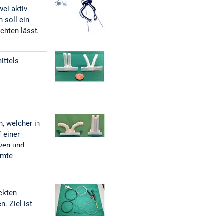
wei aktiv
 soll ein
ichten lässt.
ittels
n, welcher in
 einer
iven und
mmte
uckten
. Ziel ist