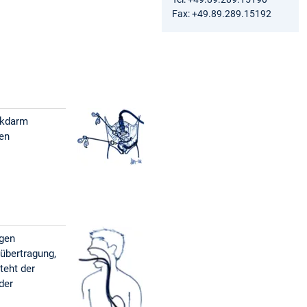
Fax: +49.89.289.15192
ckdarm
den
ngen
tübertragung,
teht der
der