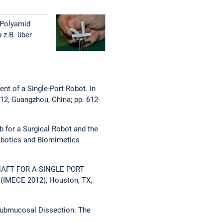
s Polyamid
 z.B. über
ment of a Single-Port Robot. In
2, Guangzhou, China; pp. 612-
b for a Surgical Robot and the
obotics and Biomimetics
 SHAFT FOR A SINGLE PORT
 (IMECE 2012), Houston, TX,
 Submucosal Dissection: The