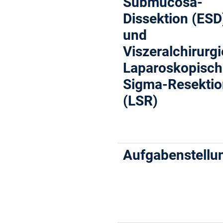
Submucosa-
Dissektion (ESD
und
Viszeralchirurgi
Laparoskopisc
Sigma-Resekti
(LSR)
Aufgabenstellu