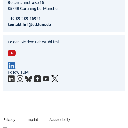
Boltzmannstraße 15
85748 Garching bei München
+49.89.289.15921
kontakt.fml@ed.tum.de
Folgen Sie dem Lehrstuhl fml:
You
tub
Follow TUM:
e
Privacy
Imprint
Accessibility