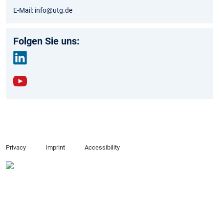
E-Mail: info@utg.de
Folgen Sie uns:
link
edin
yout
ube
Privacy
Imprint
Accessibility