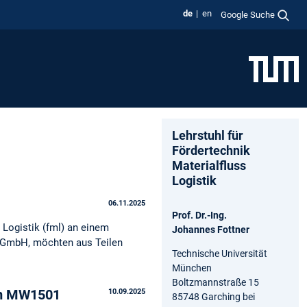
de
en
Google Suche
Lehrstuhl für
Fördertechnik
Materialfluss
Logistik
06.11.2025
Prof. Dr.-Ing.
 Logistik (fml) an einem
Johannes Fottner
e GmbH, möchten aus Teilen
Technische Universität
München
Boltzmannstraße 15
 im MW1501
10.09.2025
85748 Garching bei