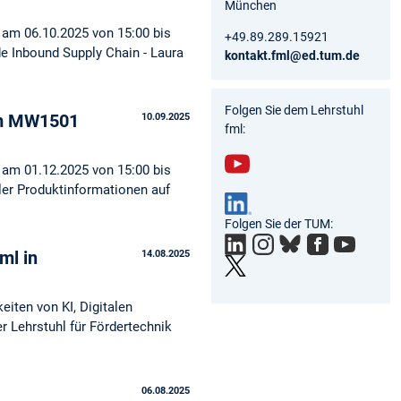
München
 am 06.10.2025 von 15:00 bis
+49.89.289.15921
e Inbound Supply Chain - Laura
kontakt.fml@ed.tum.de
Folgen Sie dem Lehrstuhl
 im MW1501
10.09.2025
fml:
 am 01.12.2025 von 15:00 bis
ler Produktinformationen auf
You
tub
Folgen Sie der TUM:
e
ml in
14.08.2025
iten von KI, Digitalen
r Lehrstuhl für Fördertechnik
06.08.2025