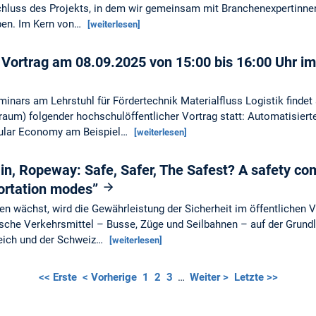
luss des Projekts, in dem wir gemeinsam mit Branchenexpertinnen 
aben. Im Kern von…
[weiterlesen]
r Vortrag am 08.09.2025 von 15:00 bis 16:00 Uhr 
ars am Lehrstuhl für Fördertechnik Materialfluss Logistik findet
m) folgender hochschulöffentlicher Vortrag statt: Automatisierte 
cular Economy am Beispiel…
[weiterlesen]
ain, Ropeway: Safe, Safer, The Safest? A safety co
ortation modes”
en wächst, wird die Gewährleistung der Sicherheit im öffentlichen V
tische Verkehrsmittel – Busse, Züge und Seilbahnen – auf der Grun
reich und der Schweiz…
[weiterlesen]
<< Erste
< Vorherige
1
2
3
…
Weiter >
Letzte >>