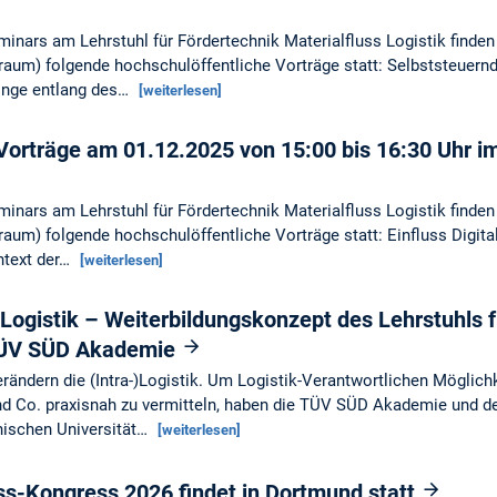
ars am Lehrstuhl für Fördertechnik Materialfluss Logistik finden
um) folgende hochschulöffentliche Vorträge statt: Selbststeuernd
linge entlang des…
[weiterlesen]
 Vorträge am 01.12.2025 von 15:00 bis 16:30 Uhr
ars am Lehrstuhl für Fördertechnik Materialfluss Logistik finden
um) folgende hochschulöffentliche Vorträge statt: Einfluss Digita
ntext der…
[weiterlesen]
r Logistik – Weiterbildungskonzept des Lehrstuhls f
 TÜV SÜD Akademie
ändern die (Intra-)Logistik. Um Logistik-Verantwortlichen Möglichke
nd Co. praxisnah zu vermitteln, haben die TÜV SÜD Akademie und de
hnischen Universität…
[weiterlesen]
ss-Kongress 2026 findet in Dortmund statt