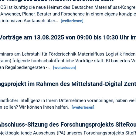
ist künftig die neue Heimat des Deutschen Materiafluss-Kongres
r, Anwender, Planer, Berater und Forschende in einem eigens konzipie
 intensiven Austausch über…
[weiterlesen]
 Vorträge am 13.08.2025 von 09:00 bis 10:30 Uhr
ars am Lehrstuhl für Fördertechnik Materialfluss Logistik finden
um) folgende hochschulöffentliche Vorträge statt: KI-basiertes V
 an Regalbediengeräten -…
[weiterlesen]
ngsprojekt im Rahmen des Mittelstand-Digital Ze
stlicher Intelligenz in Ihrem Unternehmen voranbringen, haben viell
n sollen? Wir können Ihnen helfen.
[weiterlesen]
 Abschluss-Sitzung des Forschungsprojekts SiteRo
rojektbegleitende Ausschuss (PA) unseres Forschungsprojekts SiteR