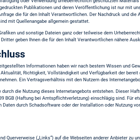
lfältigung oder Verwendung urheberrechtlich geschützten Materials 
gedruckten Publikationen und deren Veröffentlichung ist nur mit uns
 Anfrage die für den Inhalt Verantwortlichen. Der Nachdruck und die
ind mit Quellenangabe allgemein gestattet.
 Grafiken und sonstige Dateien ganz oder teilweise dem Urheberrecht
ritter geben Ihnen die für den Inhalt Verantwortlichen nähere Ausk
hluss
ereitgestellten Informationen haben wir nach bestem Wissen und Gew
 Aktualität, Richtigkeit, Vollständigkeit und Verfügbarkeit der berei
ernehmen. Ein Vertragsverhältnis mit den Nutzern des Internetange
ie durch die Nutzung dieses Internetangebots entstehen. Dieser Haft
39 BGB (Haftung bei Amtspflichtverletzung) einschlägig sind. Für e
n Daten durch Schadsoftware oder der Installation oder Nutzung vo
nd Querverweise („Links“) auf die Webseiten anderer Anbieter zu un