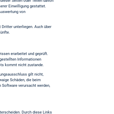
dieser Seiten oder Teilen davon
erer Einwilligung gestattet.
 Auswertung von
 Dritter unterliegen. Auch über
ünfte.
issen erarbeitet und geprüft.
t gestellten Informationen
bots kommt nicht zustande.
ungsausschluss gilt nicht,
twaige Schäden, die beim
n Software verursacht werden,
terscheiden. Durch diese Links