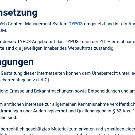
msetzung
em Web Content Management System
TYPO3
umgesetzt und ist ein An
TUM.
r dieses TYPO3-Angebot ist das TYPO3-Team der ZIT – erreichbar 
lte
sind die jeweiligen Inhaber des Webauftritts zuständig.
ngungen
ie Gestaltung dieser Internetseiten können dem Urheberrecht unterlie
heberrechtsgesetz (UrhG)
iche Erlasse und Bekanntmachungen sowie Entscheidungen und amtl
m amtlichen Interesse zur allgemeinen Kenntnisnahme veröffentlich
timmungen über Änderungsverbot und Quellenangabe in § 62 Abs. 1 
en sind.
heberrechtlich geschütztes Material zum privaten und sonstigen ei