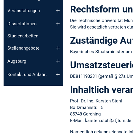
Rechtsform un
Veranstaltungen
Die Technische Universität Münc
Dissertationen
Sie wird gesetzlich vertreten d
Studienarbeiten
Zuständige Au
Stellenangebote
Bayerisches Staatsministerium 
Augsburg
Umsatzsteuer­i
Kontakt und Anfahrt
DE811193231 (gemäß § 27a Ums
Inhaltlich vera
Prof. Dr.-Ing. Karsten Stahl
Boltzmannstr. 15
85748 Garching
E-Mail: karsten.stahl(at)tum.de
Namentlich gekennzeichnete Int