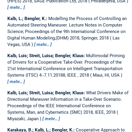
(HFES) 2018, SAGE Publication Ltd, 2018
Philadelphia, USA
mehr…
Kalb, L.; Bengler, K.:
Modelling the Process of Controlling an
Automated Steering Maneuver.
Lecture Notes in Computer
Science; Proceedings of the 9th International Conference on
Digital Human Modeling,(DHM) 2018, Springer, 2018
Las
Vegas, USA
mehr…
Kalb, Luis; Streit, Luisa; Bengler, Klaus:
Multimodal Priming
of Drivers for a Cooperative Take-Over.
Proceedings of the
21st International Conference on Intelligent Transportation
Systems (ITSC) 4.-7.11.20188, IEEE , 2018
Maui, HI, USA
mehr…
Kalb, Luis; Streit, Luisa; Bengler, Klaus:
What Drivers Make of
Directional Maneuver Information in a Take-Over Scenario.
Proceedings of the IEEE International Conference on
Systems, Man, and Cybernetics (SMC) 2018, IEEE, 2018
Miyazaki, Japan
mehr…
Karakaya, B.; Kalb, L.; Bengler, K.:
Cooperative Approach to