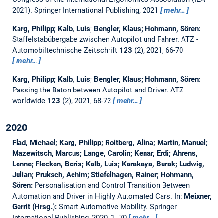
2021). Springer International Publishing, 2021
mehr…
Karg, Philipp; Kalb, Luis; Bengler, Klaus; Hohmann, Sören:
Staffelstabübergabe zwischen Autopilot und Fahrer.
ATZ -
Automobiltechnische Zeitschrift
123
(2), 2021, 66-70
mehr…
Karg, Philipp; Kalb, Luis; Bengler, Klaus; Hohmann, Sören:
Passing the Baton between Autopilot and Driver.
ATZ
worldwide
123
(2), 2021, 68-72
mehr…
2020
Flad, Michael; Karg, Philipp; Roitberg, Alina; Martin, Manuel;
Mazewitsch, Marcus; Lange, Carolin; Kenar, Erdi; Ahrens,
Lenne; Flecken, Boris; Kalb, Luis; Karakaya, Burak; Ludwig,
Julian; Pruksch, Achim; Stiefelhagen, Rainer; Hohmann,
Sören:
Personalisation and Control Transition Between
Automation and Driver in Highly Automated Cars.
In:
Meixner,
Gerrit (Hrsg.):
Smart Automotive Mobility. Springer
International Publishing, 2020, 1--70
mehr…