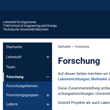
Lehrstuhl für Ergonomie
TUM School of Engineering and Design
Technische Universität München
Startseite
Startseite
Forschung
Lehrstuhl
Forschung
Team
Auf die­sen Sei­ten möch­ten wir
Forschung
Laboreinrichtungen
,
Methoden
Forschungsthemen
Diese Zusam­men­stel­lung umfasst 
schungs­ein­rich­tun­gen, Uni­ver­s
Forschungsgruppen
Sowohl Pro­jekte als auch Labor
Labore