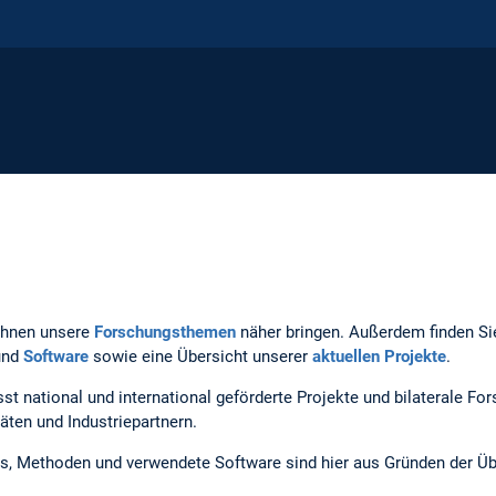
 Ihnen unsere
For­schungs­the­men
näher brin­gen. Außer­dem fin­den Sie
und
Software
sowie eine Über­sicht unse­rer
aktu­el­len Projekte
.
natio­nal und inter­na­tional geför­derte Projekte und bilate­rale For­s
i­tä­ten und Industriepartnern.
s, Metho­den und verwendete Software sind hier aus Grün­den der Über