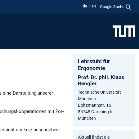
de
en
Google Suche
Lehrstuhl für
Ergonomie
Prof. Dr. phil. Klaus
Bengler
Technische Universität
 eine Dar­stel­lung unse­rer
München
Boltzmannstr. 15
chungs­ko­ope­ra­tio­nen mit For­
85748 Garching b.
München
­sicht nur kurz beschrie­ben.
Aktuell findet die