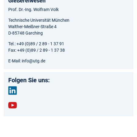
Gießereiwesen
Prof. Dr.-Ing. Wolfram Volk
Technische Universität München
Walther-Meißner-Straße 4
D-85748 Garching
Tel.: +49 (0)89 / 2 89 - 1 37 91
Fax: +49 (0)89 / 2 89 - 1 37 38
E-Mail: info@utg.de
Folgen Sie uns:
link
edin
yout
ube