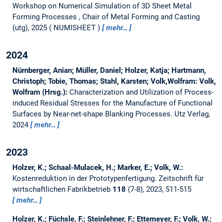
Workshop on Numerical Simulation of 3D Sheet Metal
Forming Processes , Chair of Metal Forming and Casting
(utg), 2025
NUMISHEET
mehr…
2024
Nürnberger, Anian; Müller, Daniel; Holzer, Katja; Hartmann,
Christoph; Tobie, Thomas; Stahl, Karsten; Volk,Wolfram:
Volk,
Wolfram (Hrsg.):
Characterization and Utilization of Process-
induced Residual Stresses for the Manufacture of Functional
Surfaces by Near-net-shape Blanking Processes.
Utz Verlag,
2024
mehr…
2023
Holzer, K.; Schaal-Mulacek, H.; Marker, E.; Volk, W.:
Kostenreduktion in der Prototypenfertigung.
Zeitschrift für
wirtschaftlichen Fabrikbetrieb
118
(7-8), 2023, 511-515
mehr…
Holzer, K.; Füchsle, F.; Steinlehner, F.; Ettemeyer, F.; Volk, W.: