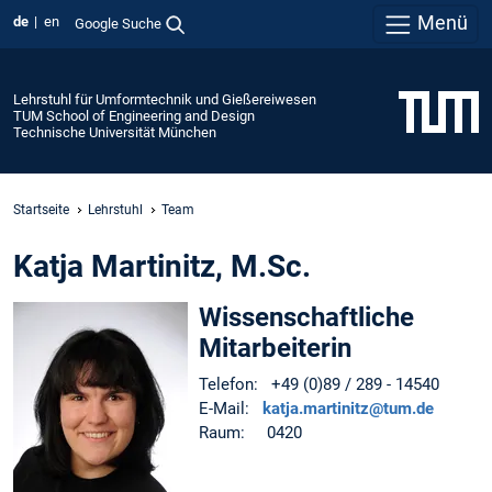
Menü
de
en
Google Suche
Lehrstuhl für Umformtechnik und Gießereiwesen
TUM School of Engineering and Design
Technische Universität München
Startseite
Lehrstuhl
Team
Katja Martinitz, M.Sc.
Wissenschaftliche
Mitarbeiterin
Telefon: +49 (0)89 / 289 - 14540
E-Mail:
katja.martinitz@tum.de
Raum: 0420