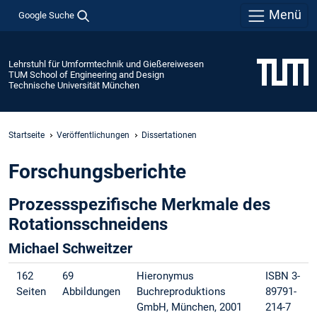
Menü
Google Suche
Lehrstuhl für Umformtechnik und Gießereiwesen
TUM School of Engineering and Design
Technische Universität München
Startseite
Veröffentlichungen
Dissertationen
Forschungsberichte
Prozessspezifische Merkmale des
Rotationsschneidens
Michael Schweitzer
162
69
Hieronymus
ISBN 3-
Seiten
Abbildungen
Buchreproduktions
89791-
GmbH, München, 2001
214-7