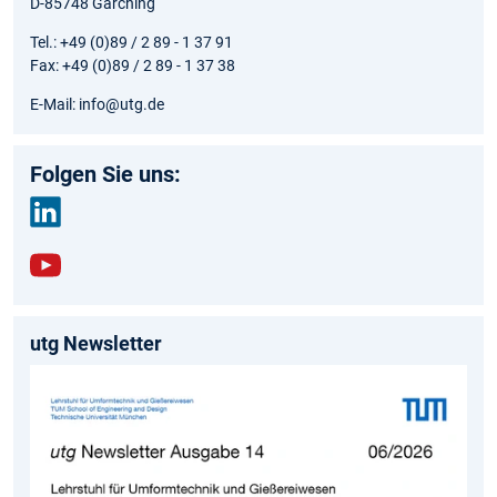
D-85748 Garching
Tel.: +49 (0)89 / 2 89 - 1 37 91
Fax: +49 (0)89 / 2 89 - 1 37 38
E-Mail: info@utg.de
Folgen Sie uns:
link
edin
yout
ube
utg Newsletter