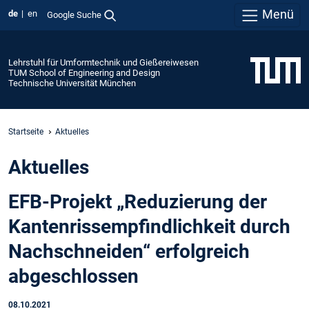
Menü
de
en
Google Suche
Lehrstuhl für Umformtechnik und Gießereiwesen
TUM School of Engineering and Design
Technische Universität München
Startseite
Aktuelles
Aktuelles
EFB-Projekt „Reduzierung der
Kantenrissempfindlichkeit durch
Nachschneiden“ erfolgreich
abgeschlossen
08.10.2021