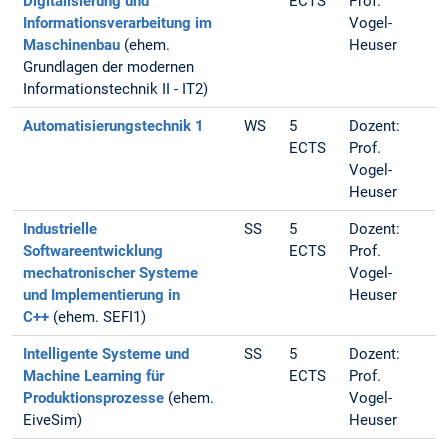
Digitalisierung und
ECTS
Prof.
Informationsverarbeitung im
Vogel-
Maschinenbau
(ehem.
Heuser
Grundlagen der modernen
Informationstechnik II - IT2)
Automatisierungstechnik 1
WS
5
Dozent:
ECTS
Prof.
Vogel-
Heuser
Industrielle
SS
5
Dozent:
Softwareentwicklung
ECTS
Prof.
mechatronischer Systeme
Vogel-
und Implementierung in
Heuser
C++
(ehem. SEFI1)
Intelligente Systeme und
SS
5
Dozent:
Machine Learning für
ECTS
Prof.
Produktionsprozesse
(ehem.
Vogel-
EiveSim)
Heuser