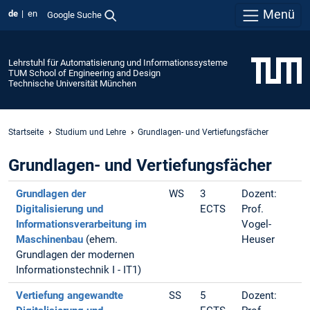
Menü
de
en
Google Suche
Lehrstuhl für Automatisierung und Informationssysteme
TUM School of Engineering and Design
Technische Universität München
Startseite
Studium und Lehre
Grundlagen- und Vertiefungsfächer
Grundlagen- und Vertiefungsfächer
Grundlagen der
WS
3
Dozent:
Digitalisierung und
ECTS
Prof.
Informationsverarbeitung im
Vogel-
Maschinenbau
(ehem.
Heuser
Grundlagen der modernen
Informationstechnik I - IT1)
Vertiefung angewandte
SS
5
Dozent: