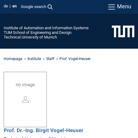
Menu
de
en
Google search
Institute of Automation and Information Systems
TUM School of Engineering and Design
Technical University of Munich
Homepage
Institute
Staff
Prof. Vogel-Heuser
no image
Prof. Dr.-Ing.
Birgit
Vogel-Heuser