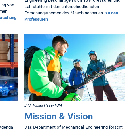
Engineering beschäftigen sich 16 Professuren und
lung von
Lehrstühle mit den unterschiedlichsten
rnen
Forschungsthemen des Maschinenbaues.
zu den
orschung
Professuren
Bild: Tobias Hase/TUM
Mission & Vision
-Agenda
Das Department of Mechanical Engineering forscht