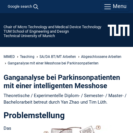
Menu
Google search
Chair of Micro Technology and Medical Device Technology
TUM School of Engineering and Design
Technical University of Munich
MIMED
Teaching
SA/DA BT/MT Arbeiten
Abgeschlossene Arbeiten
Ganganalyse mit einer Messhose bei Parkinsonpatienten
Ganganalyse bei Parkinsonpatienten
mit einer intelligenten Messhose
Theoretische / Experimentelle Diplom- / Semester- / Master- /
Bachelorarbeit betreut durch Yan Zhao und Tim Lüth.
Problemstellung
Das