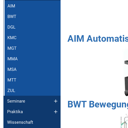
AIM
BWT
DGL
AIM Automatis
KMC
MGT
MMA
MSA
MTT
ZUL
Seminare
BWT Bewegung
Praktika
Wissenschaft