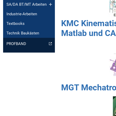
SA/DA BT/MT Arbeiten
Industrie-Arbeiten
KMC Kinematis
Textbooks
Matlab und C
Technik Baukästen
PROFBAND
MGT Mechatron