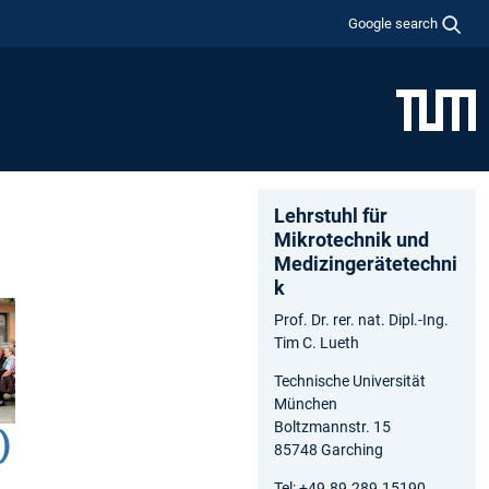
Google search
Lehrstuhl für
Mikrotechnik und
Medizingerätetechni
k
Prof. Dr. rer. nat. Dipl.-Ing.
Tim C. Lueth
Technische Universität
München
Boltzmannstr. 15
)
85748 Garching
Tel: +49.89.289.15190